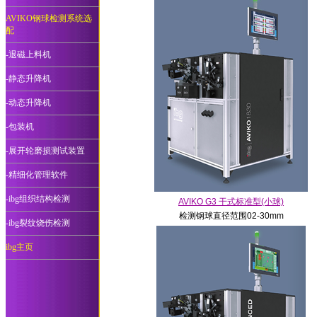
AVIKO钢球检测系统选
配
-退磁上料机
-静态升降机
-动态升降机
-包装机
-展开轮磨损测试装置
-精细化管理软件
-ibg组织结构检测
AVIKO G3 干式标准型(小球)
检测钢球直径范围02-30mm
-ibg裂纹烧伤检测
ibg主页