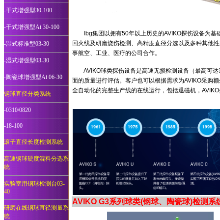
-干式增强型30-100
-干式增强型Ai 30-100
Ibg集团以拥有50年以上历史的AVIKO探伤设备为
回火线及研磨烧伤检测、高精度直径分选以及多种其他性
-湿式标准型03-30
事航空、工业、医疗的公司合作。
-湿式增强型03-30
AVIKO球类探伤设备是高速无损检测设备（最高可达3
-陶瓷球增强型Ai 06-30
面的质量进行评估。客户也可以根据需求为AVIKO采
全自动化的完整生产线的在线运行，包括退磁机，AVIK
钢球直径分类系统
-0310/0820
-18-100
滚子直径长度检测系统
高速钢球硬度混料分选系
统
实验室用钢球检测台03-
40
AVIKO G3系列球类(钢球、陶瓷球)检测系
研磨在线钢球直径测量系
统