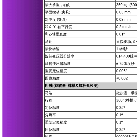
最大承重，轴向
350 kg (6
平面摆动 (夹具)
0.03 mm
对中度 (夹具)
0.03 mm
和X- Y- 轴平行度
0.2 mm/m
和Z-轴垂直度
0.01º
马达
直接驱动, 3 
最快转速
1 转/秒
旋转变压器分辨率
614.400脉
旋转变压器精度
± 75弧度秒
重复定位精度
0.005º
回位精度
<0.002º
R-轴 (旋转器- 榫槽及螺栓孔检测)
马达
微步进，带
行程
360º (榫槽)
定位精度
0.25º
分辨率
0.1º
重复定位精度
0.1º
回位精度
0.25º