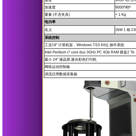
速度
9000º/秒 (1
加速度
9000º/秒²
重量 (不含夹具)
< 1 Kg
电功率
名义
2kW 1 相 23
系统控制
工业19" 计算机架，Windows 7/10 64位 操作系统
Intel Pentium i7 core duo 3GHz PC 4Gb RAM 硬盘2 Tb
最小 24" 液晶屏,激光彩色打印机
网络运动控制板
涡流仪用数据采集板