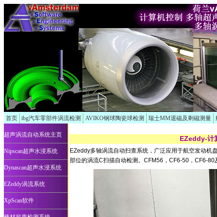
首页
ibg汽车零部件涡流检测
AVIKO钢球陶瓷球检测
瑞士MM退磁及剩磁测量
超声涡流自动系统主页
EZeddy
EZeddy多轴涡流自动扫查系统，广泛应用于航空发动
Nipscan超声水浸系统
部位的涡流C扫描自动检测。CFM56，CF6-50，CF6-
Dynascan超声水浸系统
EZeddy涡流系统
XpScan软件