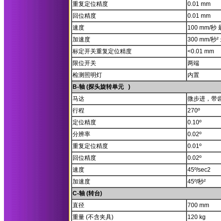
重复定位精度
0.01 mm
回位精度
0.01 mm
速度
100 mm/秒
加速度
300 mm/秒²
标定开关重复定位精度
<0.01 mm
限位开关
两端
检测照明灯
内置
B-轴 (探头旋转单元 )
马达
微步进，带齿
行程
270º
定位精度
0.10º
分辨率
0.02º
重复定位精度
0.01º
回位精度
0.02º
速度
45º/sec2
加速度
45º/秒²
C-轴 (转台)
直径
700 mm
重量 (不含夹具)
120 kg