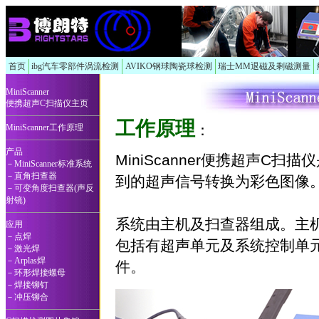
首页
ibg汽车零部件涡流检测
AVIKO钢球陶瓷球检测
瑞士MM退磁及剩磁测量
MiniScanner
便携超声C扫描仪主页
工作原理
：
MiniScanner工作原理
产品
MiniScanner便携超声C
－MiniScanner标准系统
－直角扫查器
到的超声信号转换为彩色图像
－可变角度扫查器(声反
射镜)
系统由主机及扫查器组成。主机为
应用
－点焊
包括有超声单元及系统控制单元，装
－激光焊
－Arplas焊
件。
－环形焊接螺母
－焊接铆钉
－冲压铆合