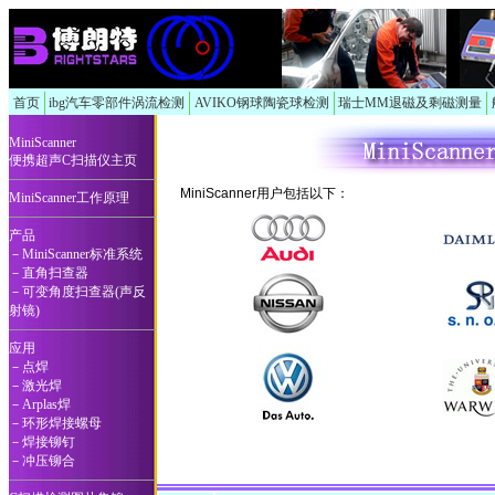
首页
ibg汽车零部件涡流检测
AVIKO钢球陶瓷球检测
瑞士MM退磁及剩磁测量
MiniScanner
便携超声C扫描仪主页
MiniScanner用户包括以下：
MiniScanner工作原理
产品
－MiniScanner标准系统
－直角扫查器
－可变角度扫查器(声反
射镜)
应用
－点焊
－激光焊
－Arplas焊
－环形焊接螺母
－焊接铆钉
－冲压铆合