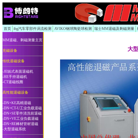
首页
ibg汽车零部件涡流检测
AVIKO钢球陶瓷球检测
瑞士MM退磁及剩磁测量
MM退磁、剩磁测量主页
大
充磁设备
传统退磁设备
-JE轭式表面退磁机
-HE手持退磁机
-CT退磁线圈
高性能退磁设备
-DN+KE高精退磁
-DN+CT-U工业负载退磁
-DN+SE零件清洗前退磁
-DN+VE工业负载退磁
-DN+RE棒材管材退磁
-
大型退磁系统