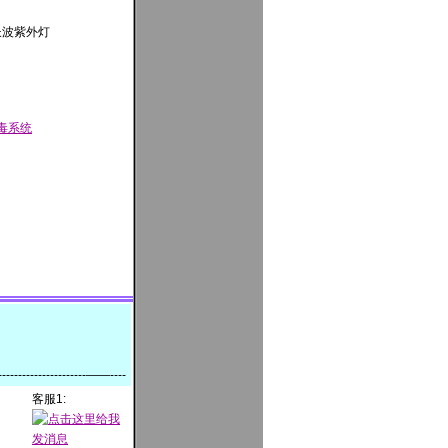
长波紫外灯
毒系统
-------------------------——----
客服1: