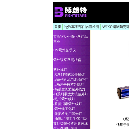
首页
ibg汽车零部件涡流检测
AVIKO钢球陶瓷
实验室及生物化学产品
主页
UV紫外交联仪
紫外观察及照相箱
紫外线灯
-X系列管式紫外线灯
-B系列直流电池操作灯
-E系列手持紫外线灯
-
高强度长波紫外线灯
-Q系列带放大镜紫外灯
-笔式紫外线灯
-杀菌消毒紫外线灯
-紫外线固化灯
-无损检测用黑光灯
-油渍/污渍卫生/警用及
X系
其他荧光检查用紫外线
适用于
灯及多波段光源