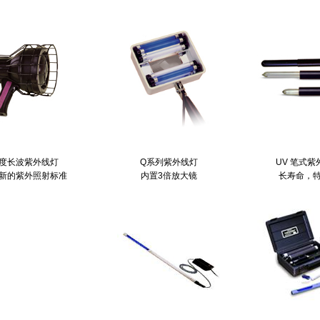
度长波紫外线灯
Q系列紫外线灯
UV
笔式紫
新的紫外照射标准
内置
3
倍放大镜
长寿命，