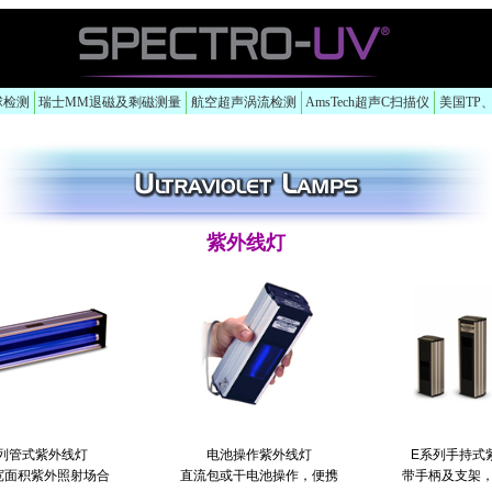
球检测
瑞士MM退磁及剩磁测量
航空超声涡流检测
AmsTech超声C扫描仪
美国TP
紫外线灯
列管式紫外线灯
电池操作紫外线灯
E系列手持式
宽面积紫外照射场合
直流包或干电池操作，便携
带手柄及支架