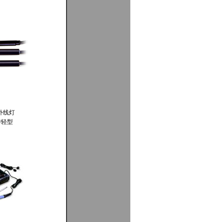
外线灯
特轻型