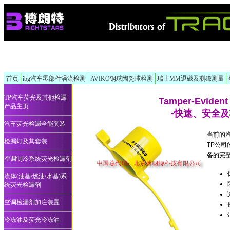
首页
ibg汽车零部件涡流检测
AVIKO钢球陶瓷球检测
瑞士MM退磁及剩磁测量
TP汽车荧光及其他检漏
Tamper-Eviden
产品主页
-快速、安全
汽车荧光检漏全能套装
当前的
检漏灯及其套装
TP公
备的完
空调制冷系统荧光检漏剂
流体(油基/燃油/水基)系
统荧光检漏剂
空调检漏剂加注装置
冷冻油及荧光冷冻油