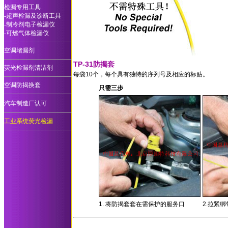
检漏专用工具
-超声检漏及诊断工具
-制冷剂电子检漏仪
-可燃气体检漏仪
空调堵漏剂
TP-31防揭套
荧光检漏剂清洁剂
每袋10个，每个具有独特的序列号及相应的标贴。
空调防揭换套
只需三步
汽车制造厂认可
工业系统荧光检漏
1. 将防揭套套在需保护的服务口
2.拉紧绑