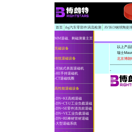
首页
ibg汽车零部件涡流检测
AVIKO钢球陶瓷
MM退磁、剩磁测量主页
以上产品除非特
充磁设备
瑞士Maure
传统退磁设备
北京博朗特科技
------------------
-JE轭式表面退磁机
-
-HE手持退磁机
-CT退磁线圈
高性能退磁设备
-DN+KE高精退磁
-DN+CT-U工业负载退磁
-DN+SE零件清洗前退磁
-DN+VE工业负载退磁
-DN+RE棒材管材退磁
-
大型退磁系统