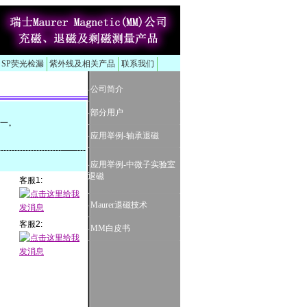
、SP荧光检漏
紫外线及相关产品
联系我们
-
公司简介
-
部分用户
之一。
-
应用举例-轴承退磁
--------------------------——---
-
应用举例-中微子实验室
退磁
客服1:
-
Maurer退磁技术
客服2:
-
MM白皮书