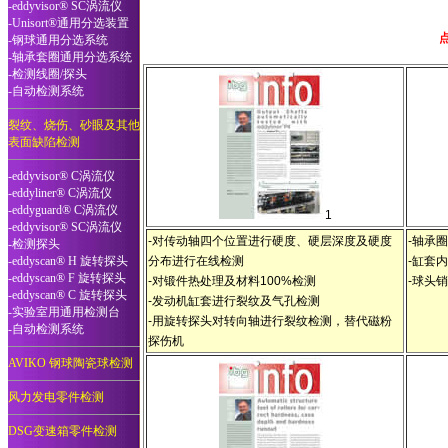
-eddyvisor® SC涡流仪
-Unisort®通用分选装置
-钢球通用分选系统
-轴承套圈通用分选系统
-检测线圈/探头
-自动检测系统
裂纹、烧伤、砂眼及其他
表面缺陷检测
-eddyvisor® C涡流仪
-eddyliner® C涡流仪
-eddyguard® C涡流仪
1
-eddyvisor® SC涡流仪
-对传动轴四个位置进行硬度、硬层深度及硬度
-轴承
-检测探头
-eddyscan® H 旋转探头
分布进行在线检测
-缸套
-eddyscan® F 旋转探头
-对锻件热处理及材料100%检测
-球头
-eddyscan® C 旋转探头
-发动机缸套进行裂纹及气孔检测
-实验室用通用检测台
-用旋转探头对转向轴进行裂纹检测，替代磁粉
-自动检测系统
探伤机
AVIKO 钢球陶瓷球检测
风力发电零件检测
DSG变速箱零件检测