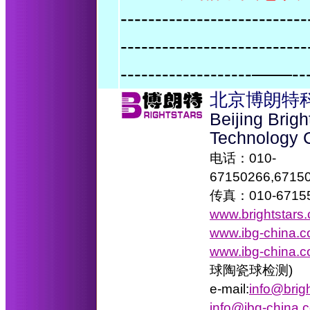
---------------------------
---------------------------
-------------------——--
北京博朗特
Beijing Brig
Technology 
电话：010-
67150266,6715
传真：010-6715
www.brightstars
www.ibg-china.
www.ibg-china.c
球陶瓷球检测)
e-mail:
info@brig
info@ibg-china.