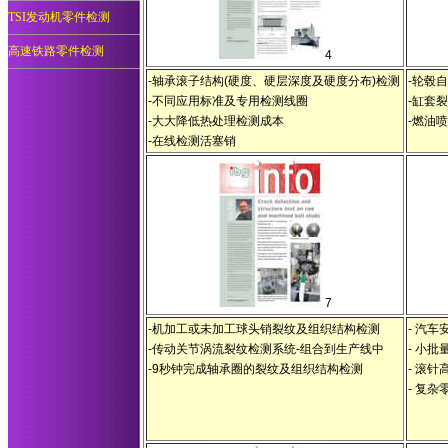
TSI发动机零件检测
高速铁路零件检测
4
-轴承滚子结构(硬度、硬层深度及硬度分布)检测
-轮毂
-不同应用标准及专用检测线圈
-缸套
-大大降低热处理检测成本
-燃油
-在线检测活塞销
7
-机加工或未加工球头销裂纹及组织结构检测
- 汽
-传动关节涡流裂纹检测系统-组合到生产线中
- 小
-9秒钟完成轴承圈的裂纹及组织结构检测
- 滚
- 复