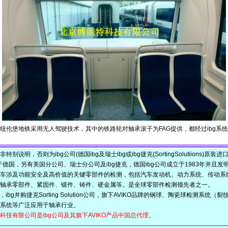
纽伦堡地铁采用无人驾驶技术，其中的铁路轮对轴承滚子为FAG提供，都经过ibg系
明，否则为ibg公司(德国ibg及瑞士ibg或ibg捷克(SortingSolutiions)原装进
德国，另有美国分公司、瑞士分公司及ibg捷克，德国ibg公司成立于1983年并且发明
汽车涉及功能安全及高价值的关键零部件的检测，包括汽车发动机、动力系统、传动系
轴承零部件、紧固件、锻件、铸件、硬金属等。是全球零部件检测领先者之一。
ibg并购捷克Sorting Solution公司，旗下AVIKO品牌的钢球、陶瓷球检测系统
系统等广泛应用于轴承行业。
有限公司是ibg公司及其旗下AVIKO产品中国总代理。
-------------------------------------------------------------------------------------------------------------