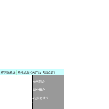
、SP荧光检漏
紫外线及相关产品
联系我们
-
公司简介
-
部分用户
-
ibg信息通报