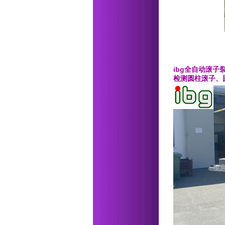
ibg全自动滚
检测圆柱滚子、