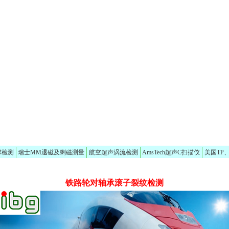
球检测
瑞士MM退磁及剩磁测量
航空超声涡流检测
AmsTech超声C扫描仪
美国TP
铁路轮对轴承滚子裂纹检测