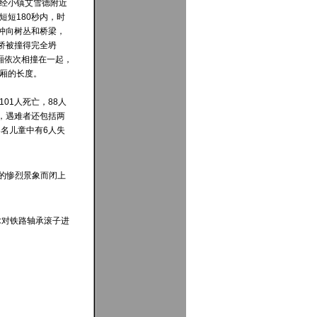
经小镇艾雪德附近
短短180秒内，时
车冲向树丛和桥梁，
路桥被撞得完全坍
厢依次相撞在一起，
厢的长度。
01人死亡，88人
伤，遇难者还包括两
8名儿童中有6人失
的惨烈景象而闭上
技术对铁路轴承滚子进