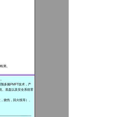
统检测。
口。
预多频PMFT技术，产
统、底盘以及安全系统零
（裂纹，烧伤，回火线等）、
------------------------——----