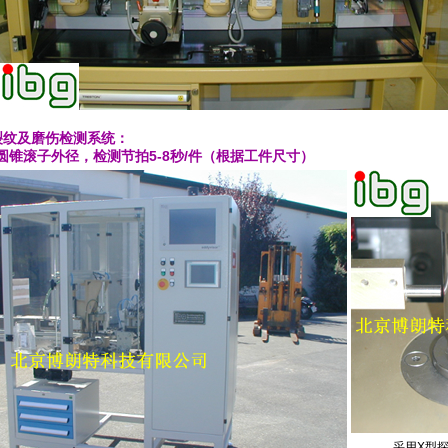
子裂纹及磨伤检测系统：
圆锥滚子外径，检测节拍5-8秒/件（根据工件尺寸）
采用X型