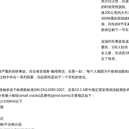
黑开往汉堡，在途
的时候突然脱轨。
速200公里的火
300吨重的双线
塌，列车的8节车
挤得仅剩下一节车
这场列车事故造成1
重伤，106人轻
名儿童，生还的1
去了母亲。
很严重的高铁事故。目击者安德鲁·戴维斯说，在那一刻，“每个人都因为不敢相信眼前
故过程中存在一系列因素，但起因却是由于一个车轮的老化。
路轴承滚子检测新标准DIN EN12080:2007。在第10.2.4章中规定需采用涡流检测
裂纹(small cracks)及磨伤(grind burns)主要规定如下：
100kHz以下
检测
动式
格/不合格分选