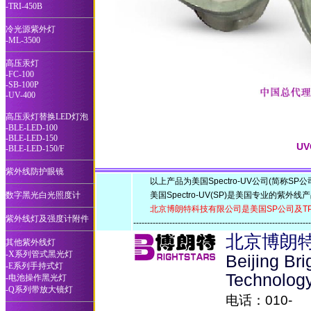
-TRI-450B
冷光源紫外灯
-ML-3500
高压汞灯
-FC-100
-SB-100P
-UV-400
高压汞灯替换LED灯泡
-BLE-LED-100
-BLE-LED-150
U
-BLE-LED-150/F
紫外线防护眼镜
以上产品为美国Spectro-UV公司(简称SP公
数字黑光白光照度计
美国Spectro-UV(SP)是美国专业的紫外线
北京博朗特科技有限公司是美国SP公司及T
紫外线灯及强度计附件
--------------------------------------------------------------
北京博朗
其他紫外线灯
-X系列管式黑光灯
Beijing Br
-E系列手持式灯
Technolog
-电池操作黑光灯
-Q系列带放大镜灯
电话：010-