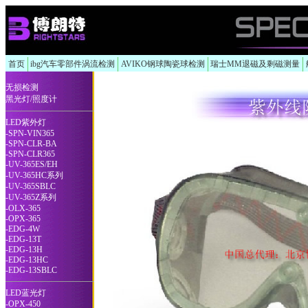
首页
ibg汽车零部件涡流检测
AVIKO钢球陶瓷球检测
瑞士MM退磁及剩磁测量
无损检测
黑光灯/照度计
LED紫外灯
-SPN-VIN365
-SPN-CLR-BA
-SPN-CLR365
-UV-365ES/EH
-UV-365HC系列
-UV-365SBLC
-UV-365Z系列
-OLX-365
-OPX-365
-EDG-4W
-EDG-13T
-EDG-13H
-EDG-13HC
-EDG-13SBLC
LED蓝光灯
-OPX-450