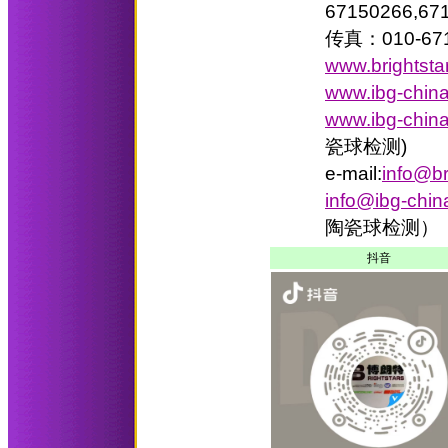
67150266,67
传真：010-671
www.brightsta
www.ibg-chin
www.ibg-chin
瓷球检测)
e-mail:
info@br
info@ibg-chi
陶瓷球检测）
抖音