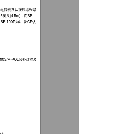
主电源线及从变压器到紫
.5
英尺
(4.5m)
，而
SB-
。
SB-100P
为
UL
及
CE
认
00S/M-PQL紫外灯泡及