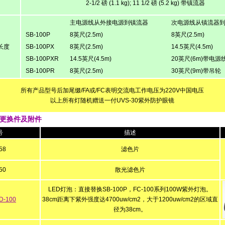
2-1/2
磅
(1.1 kg); 11 1/2
磅
(5.2 kg)
带镇流器
主电源线从外接电源到镇流器
次电源线从镇流器
SB-100P
8英尺(2.5m)
8英尺(2.5m)
长度
SB-100PX
8英尺(2.5m)
14.5英尺(4.5m)
SB-100PXR
14.5英尺(4.5m)
20英尺(6m)带电
SB-100PR
8英尺(2.5m)
30英尺(9m)带吊轮
所有产品型号后加尾缀/FA或/FC表明交流电工作电压为220V中国电压
以上所有灯随机赠送一付UVS-30紫外防护眼镜
外灯更换件及附件
号
描述
58
滤色片
50
散光滤色片
LED灯泡：直接替换SB-100P，FC-100系列100W紫外灯泡。
D-100
38cm距离下紫外强度达4700uw/cm2，大于1200uw/cm2的区域直
径为38cm。