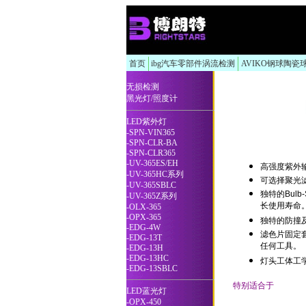
首页
ibg汽车零部件涡流检测
AVIKO钢球陶瓷
无损检测
黑光灯/照度计
LED紫外灯
-SPN-VIN365
-SPN-CLR-BA
-SPN-CLR365
-UV-365ES/EH
高强度紫外
-UV-365HC系列
可选择聚光
-UV-365SBLC
独特的
Bulb-
-UV-365Z系列
长使用寿命
-OLX-365
-OPX-365
独特的防撞
-EDG-4W
滤色片固定
-EDG-13T
任何工具。
-EDG-13H
-EDG-13HC
灯头工体工
-EDG-13SBLC
特别适合于
LED蓝光灯
-OPX-450