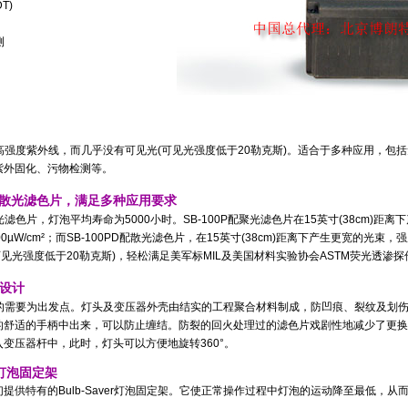
DT)
测
生超高强度紫外线，而几乎没有可见光
(
可见光强度低于
20
勒克斯
)
。适合于多种应用，包括
紫外固化、污物检测等。
散光滤色片，满足多种应用要求
散光滤色片，灯泡平均寿命为
5000
小时。SB-100P配聚光滤色片在
15
英寸
(38cm)
距离下
00µW/cm²
；而SB-100PD配散光滤色片，在
15
英寸
(38cm)
距离下产生更宽的光束，强
可见光强度低于
20
勒克斯
)
，
轻松满足美军标MIL及美国材料实验协会ASTM荧光透渗
的设计
的需要为出发点
。
灯头及变压器外壳由结实的工程聚合材料制成，防凹痕、裂纹及划
的舒适的手柄中出来，
可以防止缠结。
防裂的回火处理过的滤色片戏剧性地减少了更换
入变压器杆中，此时，灯头可以方便地旋转
360°
。
灯泡固定架
们提供特有的
Bulb-Saver
灯泡固定架。它使正常操作过程中灯泡的运动降至最低，从