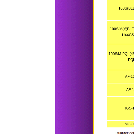
100S(BL
100S/M(或BL
H44GS
100S/M-PQL(或
PQ
AF-1
AF-
HGS-
MC-0