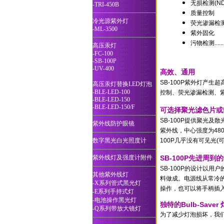
无损检测
(N
-TRI-450B
质量控制
冷光源紫外灯
荧光渗漏检
-ML-3500
紫外固化
污物检测
......
高压汞灯
-FC-100
-SB-100P
-UV-400
高效、通用
SB-100P紫外灯产
高压汞灯替换LED灯泡
-BLE-LED-100
控制、荧光渗漏检测、
-BLE-LED-150
-BLE-LED-150/F
可选择聚光滤色片或
SB-100P提供聚光及
紫外线防护眼镜
紫外线，中心强度为
48
数字黑光白光照度计
100P
几乎没有可见光
(
紫外线灯及强度计附件
SB-100P先进周到
SB-100P
的设计以用户
其他紫外线灯
料做成。
电源线从常冷
-X系列管式黑光灯
操作，也可以将手柄插
-E系列手持式灯
-电池操作黑光灯
独特的
Bulb-Saver
-Q系列带放大镜灯
为了减少灯泡损坏，我