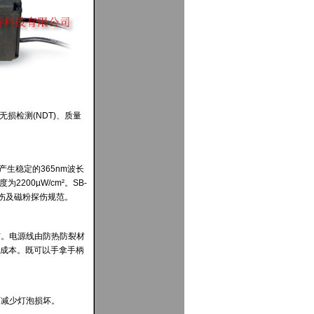
无损检测
(NDT)
、质量
产生稳定的
365nm
波长
度为
2
200µW/cm²
。
SB-
探伤及磁粉探伤规范。
伤。
电源线由防热防裂材
成本。既可以手拿手柄
而减少灯泡损坏。