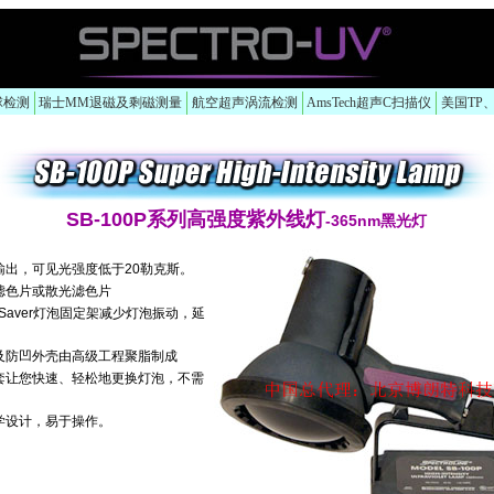
球检测
瑞士MM退磁及剩磁测量
航空超声涡流检测
AmsTech超声C扫描仪
美国TP
SB-100P系列高强度紫外线灯
-365nm黑光灯
输出，可见光强度低于20勒克斯。
滤色片或散光滤色片
Saver
灯泡固定架减少灯泡振动，延
。
及防凹外壳由高级工程聚脂制成
套让您快速、轻松地更换灯泡，不需
学设计，易于操作。