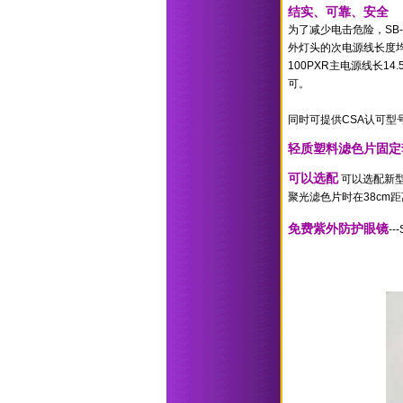
结实、可靠、安全
为了减少电击危险，
SB
外灯头的次电源线长度
100PXR
主电源线长
14.
可。
同时可提供
CSA
认可型
轻质塑料滤色片固定
可以选配
可以选配新型1
聚光滤色片时在38cm距
免费紫外防护眼镜
---