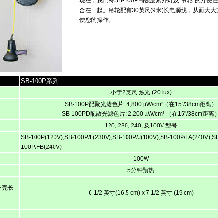
现在，我们将
SB-100P
高强度紫外灯及“吊轮”的方便
合在一起。吊轮配有
30
英尺
(9
米
)
长电源线，从而大大
便您的操作。
SB-100P
系列
小于
2
英尺
.
烛光
(20 lux)
SB-100P配聚光滤色片
: 4,800 µW/cm²
（在
15"/38cm
距离）
SB-100PD配散光滤色片
: 2,200 µW/cm²
（在
15"/38cm
距离
120, 230, 240,
及
100V
型号
SB-100P(120V),SB-100P/F(230V),SB-100P/J(100V),SB-100P/FA(240V),S
100P/FB(240V)
100W
5
分钟预热
外壳长
6-1/2
英寸
(16.5 cm) x 7 1/2
英寸
(19 cm)