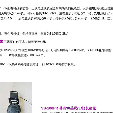
-100P
配有特殊的防热，三线电源线及完全封装隔离的镇流器。从外接电源到变压器
均为
8
英尺
(2.5m)
长。同时可提供
SB-100PX
，主电源线长
8
英尺
(2.5m)
，次电源线长
14
5
英尺
(4.5m)
，次电源线长
20
英尺
(6m)
长。灯头仅
7.5
英寸
(19cm)
长，
2.5
磅
(1.1kg)
重
号。整个紫外灯，包括变压器，重量为
11.5
磅
(5.2kg)
。
套
不需要任何工具，就可更换灯泡。
00S/M-PQL增强型100W紫外灯泡，灯泡平均寿命12000小时。SB-100P配增强型1
离下，紫外线强度达7500
µW/cm²
。
SB-100P
系列紫外灯随机赠送一副UVS-30紫外防护眼镜。
SB-100PR 带有
30
英尺
(9
米
)
长吊轮