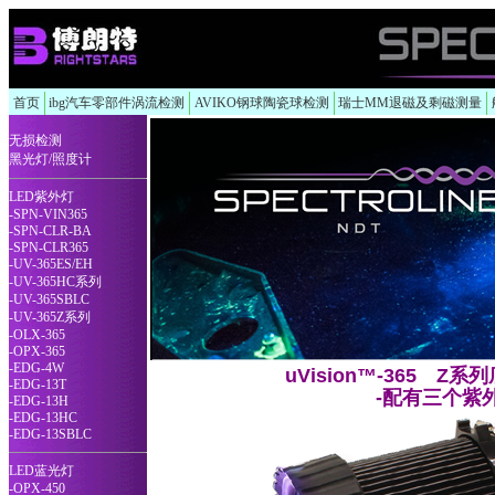
首页
ibg汽车零部件涡流检测
AVIKO钢球陶瓷球检测
瑞士MM退磁及剩磁测量
无损检测
黑光灯/照度计
LED紫外灯
-SPN-VIN365
-SPN-CLR-BA
-SPN-CLR365
-UV-365ES/EH
-UV-365HC系列
-UV-365SBLC
-UV-365Z系列
-OLX-365
-OPX-365
-EDG-4W
uVision™-365 
-EDG-13T
-配有三个紫
-EDG-13H
-EDG-13HC
-EDG-13SBLC
LED蓝光灯
-OPX-450