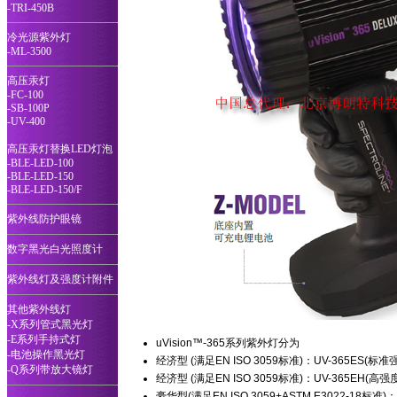
-TRI-450B
冷光源紫外灯
-ML-3500
高压汞灯
-FC-100
-SB-100P
-UV-400
高压汞灯替换LED灯泡
-BLE-LED-100
-BLE-LED-150
-BLE-LED-150/F
紫外线防护眼镜
数字黑光白光照度计
紫外线灯及强度计附件
其他紫外线灯
-X系列管式黑光灯
-E系列手持式灯
uVision™-365
系列紫外灯分为
-电池操作黑光灯
经济型 (满足EN ISO 3059标准)：UV-365ES(标
-Q系列带放大镜灯
经济型 (满足EN ISO 3059标准)：UV-365EH
豪华型(满足EN ISO 3059+ASTM E3022-1