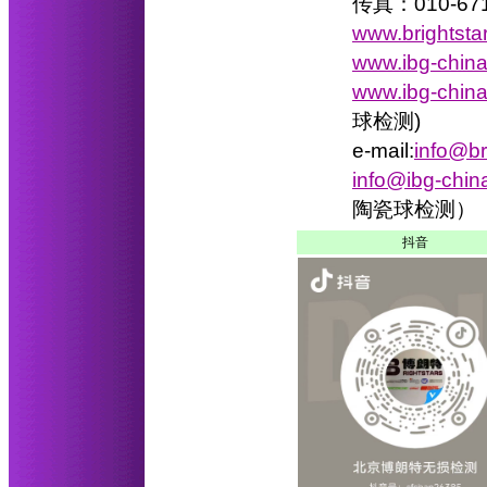
传真：010-671
www.brightsta
www.ibg-chin
www.ibg-china
球检测)
e-mail:
info@br
info@ibg-chin
陶瓷球检测）
抖音