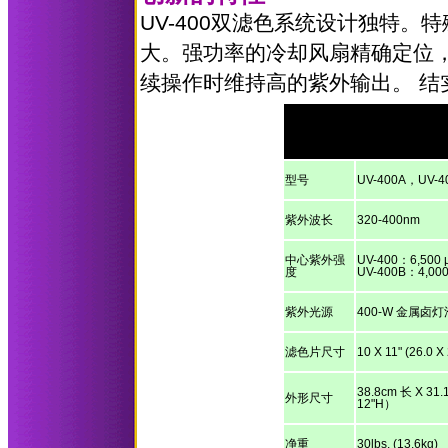
UV-400
双滤色系统设计独特。特
大。强功率的冷却风扇精确定位
续操作时维持高的紫外输出。 结
型号
UV-400A，UV-4
紫外波长
320-400nm
中心紫外强
UV-400：6,500 
度
UV-400B：4,000
紫外光源
400-W 金属卤灯
滤色片尺寸
10 X 11" (26.0 X
38.8cm 长 X 31.
外形尺寸
12"H）
净重
30lbs. (13.6kg)