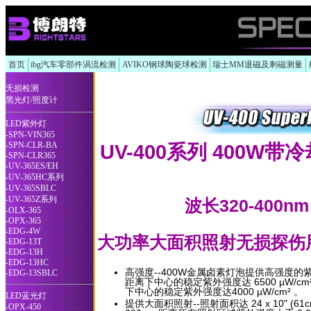
首页
ibg汽车零部件涡流检测
AVIKO钢球陶瓷球检测
瑞士MM退磁及剩磁测量
无损检测
黑光灯/照度计
LED紫外灯
-SPN-VIN365
-SPN-CLR-BA
UV-400系列
400W
带冷
-SPN-CLR365
-UV-365ES/EH
-UV-365HC系列
-UV-365SBLC
-UV-365Z系列
波长320-400
-OLX-365
-OPX-365
-EDG-4W
大功率大面积照射无损探伤
-EDG-13T
-EDG-13H
-EDG-13HC
高强度--
400W
金属卤素灯泡提供高强度的紫外输
-EDG-13SBLC
距离下中心的稳定紫外强度达 6500
µW/cm
下中心的稳定紫外强度达4000
µW/cm²
。
LED蓝光灯
提供大面积照射--照射面积达
24 x 10" (6
-OPX-450