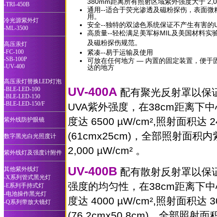
380mm
距离所有照射区域紫外强度大于
2,
-TRI-450B
通用
--
适合于荧光渗透及磁粉探伤，表面微
用。
冷光源紫外灯
安全--独特的双滤色系统保证不产生有害的
-ML-3500
高质量--
轻松满足美军标MIL及美国材料实
及磁粉探伤规范。
高压汞灯
-FC-100
紧凑
--
易于运输及使用
-SB-100P
可放在任何地方
—
内置的固定装置，便于
-UV-400
达的地方
高压汞灯替换LED灯泡
UV-400A
-BLE-LED-100
配有聚光反射罩以保
-BLE-LED-150
-BLE-LED-150/F
UVA紫外强度，
在38cm距离下
度达 6500
µW/cm²
,照射面积达 24 
紫外线防护眼镜
(61cmx25cm)，全部照射面积
数字黑光白光照度计
2,000 µW/cm² 。
紫外线灯及强度计附件
UV-400B
其他紫外线灯
配有散射反射罩以保
-X系列管式黑光灯
强度的均匀性，
在38cm距离下
-E系列手持式灯
-电池操作黑光灯
度达 4000
µW/cm²
,照射面积达 30
-Q系列带放大镜灯
(76.2cmx50.8cm)，全部照