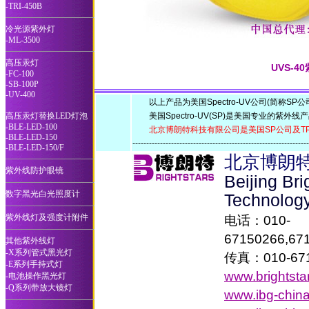
-TRI-450B
冷光源紫外灯
-ML-3500
高压汞灯
UVS-
-FC-100
-SB-100P
-UV-400
以上产品为美国Spectro-UV公司(简称SP公
高压汞灯替换LED灯泡
美国Spectro-UV(SP)是美国专业的紫外线
-BLE-LED-100
北京博朗特科技有限公司是美国SP公司及T
-BLE-LED-150
--------------------------------------------------------------
-BLE-LED-150/F
北京博朗
紫外线防护眼镜
Beijing Br
数字黑光白光照度计
Technolog
紫外线灯及强度计附件
电话：010-
67150266,67
其他紫外线灯
-X系列管式黑光灯
传真：010-671
-E系列手持式灯
www.brightsta
-电池操作黑光灯
-Q系列带放大镜灯
www.ibg-chin