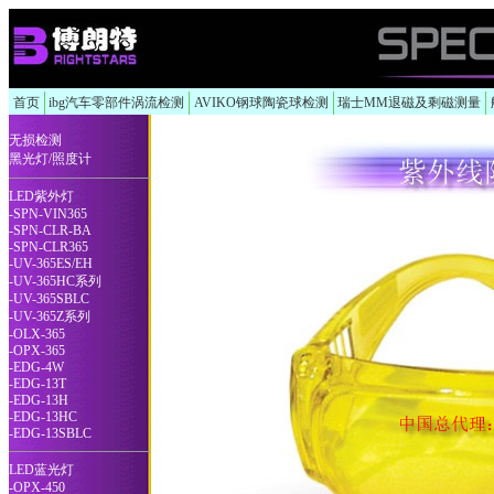
首页
ibg汽车零部件涡流检测
AVIKO钢球陶瓷球检测
瑞士MM退磁及剩磁测量
无损检测
黑光灯/照度计
LED紫外灯
-SPN-VIN365
-SPN-CLR-BA
-SPN-CLR365
-UV-365ES/EH
-UV-365HC系列
-UV-365SBLC
-UV-365Z系列
-OLX-365
-OPX-365
-EDG-4W
-EDG-13T
-EDG-13H
-EDG-13HC
-EDG-13SBLC
LED蓝光灯
-OPX-450